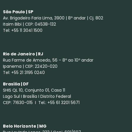
São Paulo | SP
Av. Brigadeiro Faria Lima, 3900 | 8º andar | Cj. 802
Itaim Bibi | CEP: 04538-132
Tel: +55 11 3041 1500
Rio de Janeiro | RJ
Rua Farme de Amoedo, 56 – 8º ao 10º andar
Ipanema | CEP: 22420-020
Tel: +55 21 3195 0240
Brasília | DF
SHIS QL 10, Conjunto 01, Casa 11
Lago Sul I Brasília I Distrito Federal
CEP: 71630-015 I Tel.: +55 61 3201 5671
Belo Horizonte | MG