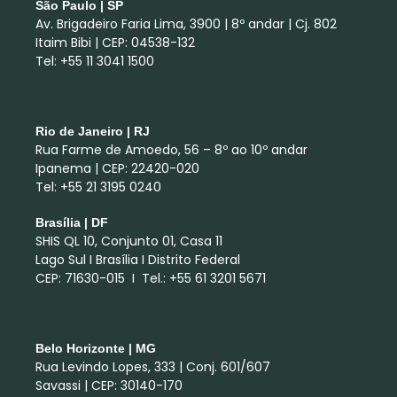
São Paulo | SP
Av. Brigadeiro Faria Lima, 3900 | 8º andar | Cj. 802
Itaim Bibi | CEP: 04538-132
Tel: +55 11 3041 1500
Rio de Janeiro | RJ
Rua Farme de Amoedo, 56 – 8º ao 10º andar
Ipanema | CEP: 22420-020
Tel: +55 21 3195 0240
Brasília | DF
SHIS QL 10, Conjunto 01, Casa 11
Lago Sul I Brasília I Distrito Federal
CEP: 71630-015 I Tel.: +55 61 3201 5671
Belo Horizonte | MG
Rua Levindo Lopes, 333 | Conj. 601/607
Savassi | CEP: 30140-170