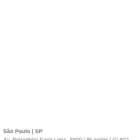
São Paulo | SP
Av. Brigadeiro Faria Lima, 3900 | 8º andar | Cj 802