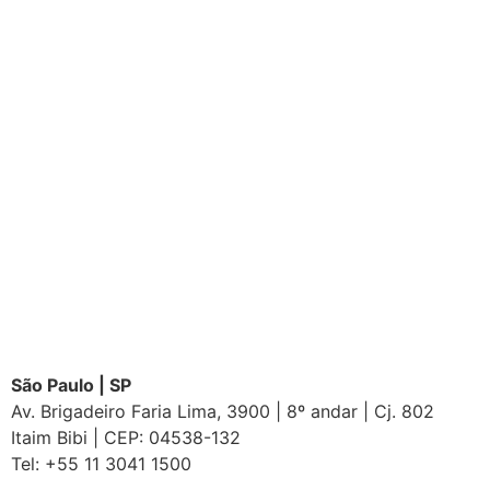
Galdino Educação –
Galdino Social –
Áreas de Atuação
Equipe
Notícias & Publicações
Contato
Trabalhe conosco
São Paulo | SP
Av. Brigadeiro Faria Lima, 3900 | 8º andar | Cj. 802
Itaim Bibi | CEP: 04538-132
Tel: +55 11 3041 1500