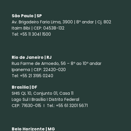
São Paulo | SP
Av. Brigadeiro Faria Lima, 3900 | 8º andar | Cj. 802
Itaim Bibi | CEP: 04538-132
Tel: +55 11 3041 1500
Rio de Janeiro | RJ
Rua Farme de Amoedo, 56 – 8º ao 10º andar
Ipanema | CEP: 22420-020
Tel: +55 21 3195 0240
Brasília | DF
SHIS QL 10, Conjunto 01, Casa 11
Lago Sul I Brasília I Distrito Federal
CEP: 71630-015 I Tel.: +55 61 3201 5671
Belo Horizonte | MG