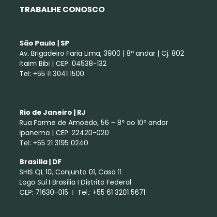
TRABALHE CONOSCO
São Paulo | SP
Av. Brigadeiro Faria Lima, 3900 | 8º andar | Cj. 802
Itaim Bibi | CEP: 04538-132
Tel: +55 11 3041 1500
Rio de Janeiro | RJ
Rua Farme de Amoedo, 56 – 8º ao 10º andar
Ipanema | CEP: 22420-020
Tel: +55 21 3195 0240
Brasília | DF
SHIS QL 10, Conjunto 01, Casa 11
Lago Sul I Brasília I Distrito Federal
CEP: 71630-015 I Tel.: +55 61 3201 5671