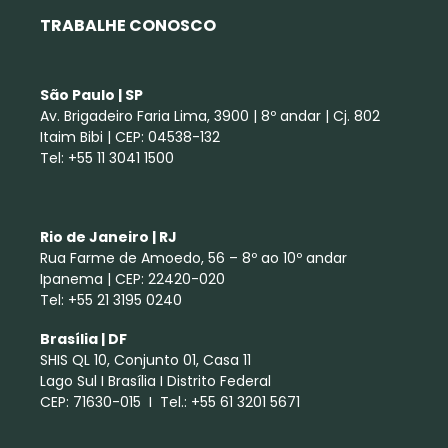
TRABALHE CONOSCO
São Paulo | SP
Av. Brigadeiro Faria Lima, 3900 | 8º andar | Cj. 802
Itaim Bibi | CEP: 04538-132
Tel: +55 11 3041 1500
Rio de Janeiro | RJ
Rua Farme de Amoedo, 56 – 8º ao 10º andar
Ipanema | CEP: 22420-020
Tel: +55 21 3195 0240
Brasília | DF
SHIS QL 10, Conjunto 01, Casa 11
Lago Sul I Brasília I Distrito Federal
CEP: 71630-015 I Tel.: +55 61 3201 5671