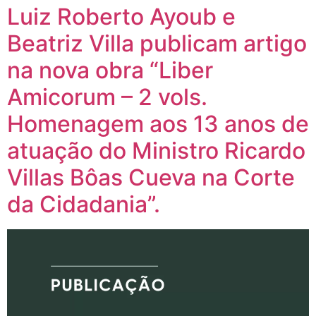
Luiz Roberto Ayoub e
Beatriz Villa publicam artigo
na nova obra “Liber
Amicorum – 2 vols.
Homenagem aos 13 anos de
atuação do Ministro Ricardo
Villas Bôas Cueva na Corte
da Cidadania”.